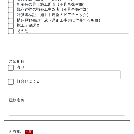
新築時の是正施工監査（不具合発生部）
既存建物の補修工事監査（不具合発生部）
計算書検証（施工中建物のピアチェック）
構造見解書の作成（是正工事等に付帯する項目）
施工記録調査
その他
希望期日
有り
打合せによる
建物名称
所在地
必須