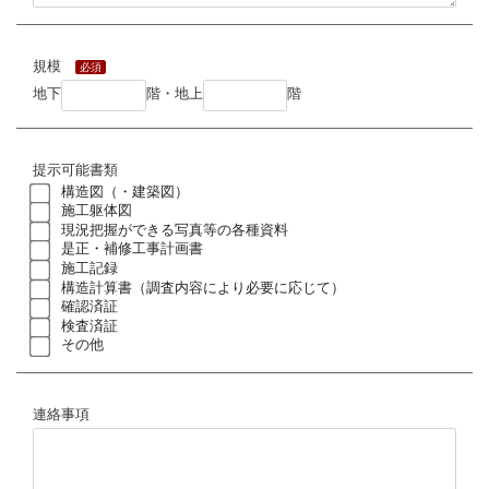
規模
必須
地下
階・地上
階
提示可能書類
構造図（・建築図）
施工躯体図
現況把握ができる写真等の各種資料
是正・補修工事計画書
施工記録
構造計算書（調査内容により必要に応じて）
確認済証
検査済証
その他
連絡事項