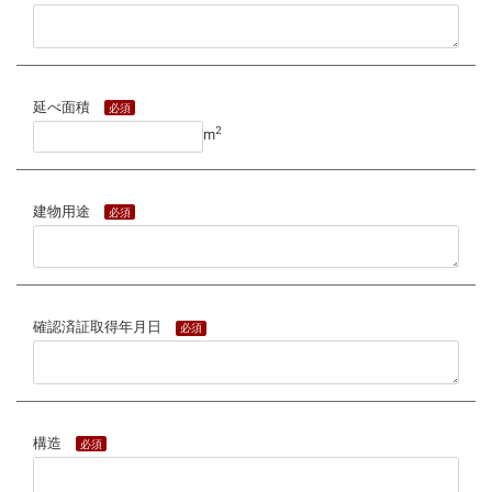
延べ面積
必須
2
m
建物用途
必須
確認済証取得年月日
必須
構造
必須