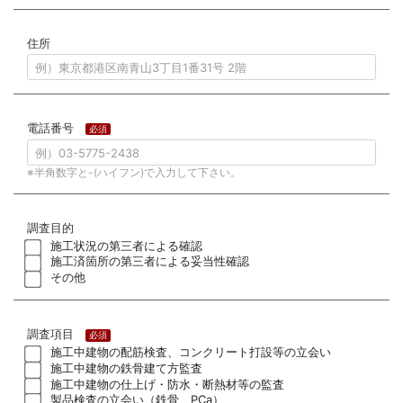
住所
電話番号
必須
※半角数字と-(ハイフン)で入力して下さい。
調査目的
施工状況の第三者による確認
施工済箇所の第三者による妥当性確認
その他
調査項目
必須
施工中建物の配筋検査、コンクリート打設等の立会い
施工中建物の鉄骨建て方監査
施工中建物の仕上げ・防水・断熱材等の監査
製品検査の立会い（鉄骨、PCa）