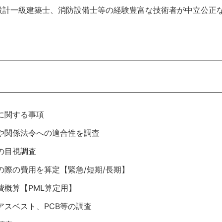
設計一級建築士、消防設備士等の経験豊富な技術者が中立公正
に関する事項
や関係法令への適合性を調査
の目視調査
の際の費用を算定【緊急/短期/長期】
費概算【PML算定用】
アスベスト、PCB等の調査