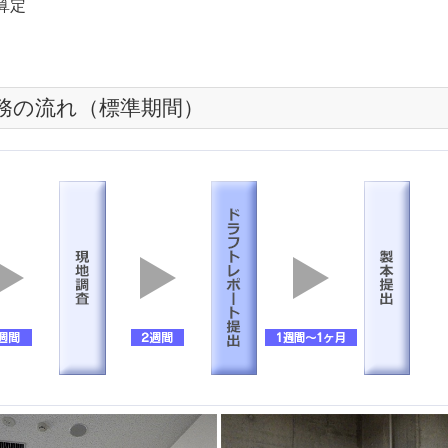
算定
務の流れ（標準期間）