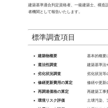
建築基準適合判定資格者、一級建築士、構造
者機関として報告いたします。
標準調査項目
建築物概要
基本的概要
遵法性調査
建築基準法
劣化状況調査
劣化状況等
修繕更新費用の算定
修繕や更新
再調達価格の算定
再建築工事
環境リスク評価
土壌汚染、